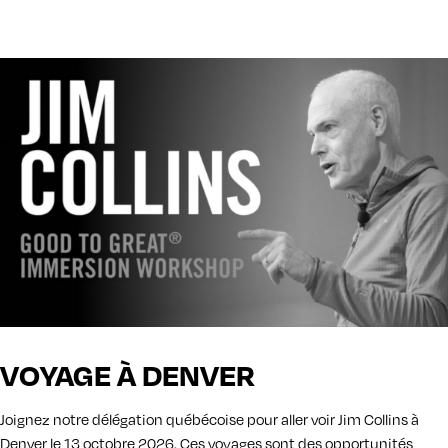
VOYAGE À DENVER
Joignez notre délégation québécoise pour aller voir Jim Collins à
Denver le 13 octobre 2026.
Ces voyages sont des opportunités