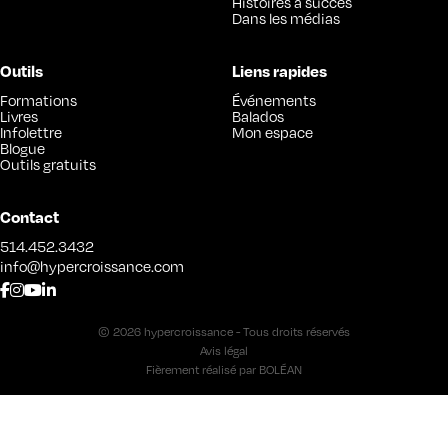
Histoires à succès
Dans les médias
Outils
Liens rapides
Formations
Événements
Livres
Balados
Infolettre
Mon espace
Blogue
Outils gratuits
Contact
514.452.3432
info@hypercroissance.com
© 2026 hypercroissance - Tous droits réservés
Avis légal
Fièrement réalisé par
BOLÉAN