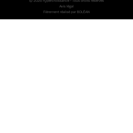
© 2026 hypercroissance - Tous droits réservés
Avis légal
Fièrement réalisé par
BOLÉAN