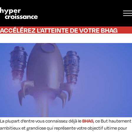
ACCÉLÉREZ L’ATTEINTE DE VOTRE BHAG
La plupart d’entre vous connaissez déjà le
, ce But hautement
BHAG
ambitieux et grandiose qui représente votre objectif ultime pour