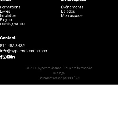
Formations
Événements
Livres
Balados
Infolettre
Mon espace
Blogue
Outils gratuits
Contact
514.452.3432
info@hypercroissance.com
© 2026 hypercroissance - Tous droits réservés
Avis légal
Fièrement réalisé par
BOLÉAN