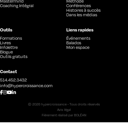
Mastermind
Méthode
Coaching Intégral
Conférences
Histoires à succès
Dans les médias
Outils
Liens rapides
Formations
Événements
Livres
Balados
Infolettre
Mon espace
Blogue
Outils gratuits
Contact
514.452.3432
info@hypercroissance.com
© 2026 hypercroissance - Tous droits réservés
Avis légal
Fièrement réalisé par
BOLÉAN