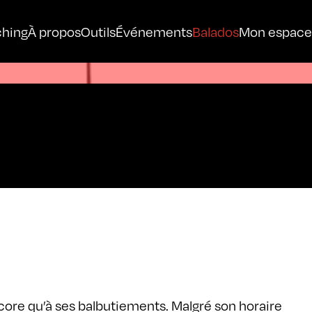
hing
À propos
Outils
Événements
Balados
Mon espace
ore qu’à ses balbutiements. Malgré son horaire