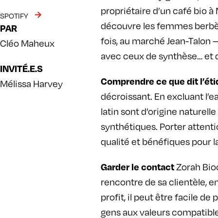
propriétaire d’un café bio à
SPOTIFY
découvre les femmes berbère
PAR
fois, au marché Jean-Talon 
Cléo Maheux
avec ceux de synthèse… et q
INVITÉ.E.S
Comprendre ce que dit l’éti
Mélissa Harvey
décroissant. En excluant l’e
latin sont d’origine naturell
synthétiques. Porter attenti
qualité et bénéfiques pour l
Zorah Bio
Garder le contact
rencontre de sa clientèle, e
profit, il peut être facile d
gens aux valeurs compatibles